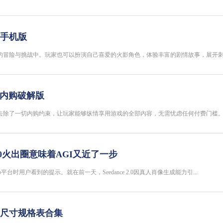
手机版
的冒险与挑战中。玩家也可以扮演自己喜爱的火影角色，体验丰富的剧情故事，展开刺激
游戏内购破解版
去除了一切内购约束，让玩家能够纵情享用游戏的全部内容，无需忧虑任何付费门槛。 .
ce 20火出圈意味着AGI又近了一步
平台时用户看到的提示。就在前一天，Seedance 2.0因真人肖像生成能力引...
尺寸规格表合集