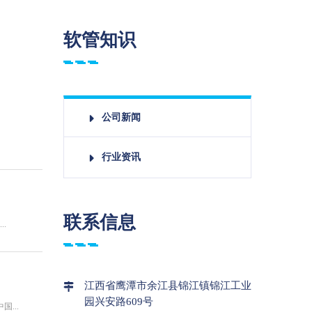
软管知识
公司新闻
行业资讯
联系信息
.
江西省鹰潭市余江县锦江镇锦江工业
园兴安路609号
...