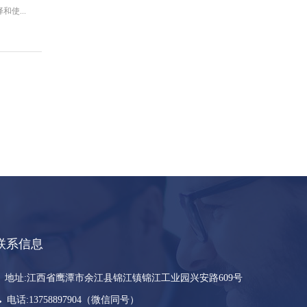
使...
联系信息
地址:江西省鹰潭市余江县锦江镇锦江工业园兴安路609号
电话:13758897904（微信同号）