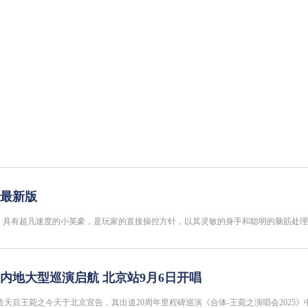
最新版
侠”：具有超凡速度的小英豪，是玩家的直接操控方针，以其灵敏的身手和聪明的脑筋处理..
内地大型巡演启航 北京站9月6日开唱
王菀之今天于北京宣告，其出道20周年里程碑巡演《合体-王菀之演唱会2025》中国