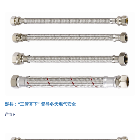
黟县：“三管齐下” 督导冬天燃气安全
详情